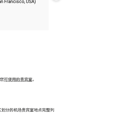
Francisco, USA)
索您
可使用的贵宾室
。

区划分的机场贵宾室地点完整列