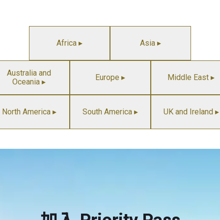
Africa ▸
Asia ▸
Australia and
Europe ▸
Middle East ▸
Oceania ▸
North America ▸
South America ▸
UK and Ireland ▸