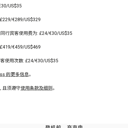
/US$35

29/€289/US$329

行宾客使用费为: £24/€30/US$35

19/€459/US$469

数: £24/€30/US$35

ass 的更多信息
。

 且须遵守
使用条款及细则
。
登机前，充充电