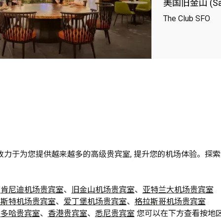
美国旧金山 (San 
The Club SFO
室
遍及全球, 致力于为您提供越来越多的高级贵宾室, 提升您的机场体验。探
、
肯尼迪机场贵宾室
、
旧金山机场贵宾室
、
亚特兰大机场贵宾室
彻斯特机场贵宾室
、
爱丁堡机场贵宾室
、
格拉斯哥机场贵宾室
、
多哈贵宾室
、
香港贵宾室
、
悉尼贵宾室
 您可以在下方查看按地