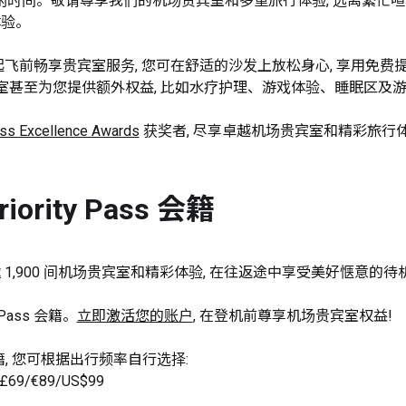
闲时间。敬请尊享我们的机场贵宾室和多重旅行体验, 远离繁忙喧
验。

会籍即可在起飞前畅享贵宾室服务, 您可在舒适的沙发上放松身心, 享用免
贵宾室甚至为您提供额外权益, 比如水疗护理、游戏体验、睡眠区及游
ass Excellence Awards
 获奖者, 尽享卓越机场贵宾室和精彩旅行
rity Pass 会籍
享全球逾 1,900 间机场贵宾室和精彩体验, 在往返途中享受美好惬意的待
Pass 会籍。
立即激活您的账户
, 在登机前尊享机场贵宾室权益! 

9/€89/US$99
