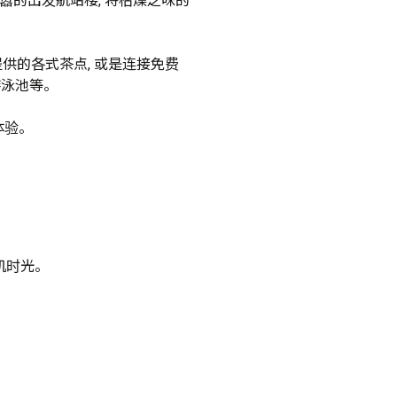
嚣的出发航站楼, 将枯燥乏味的
费提供的各式茶点, 或是连接免费 
泳池等。

体验。
机时光。
