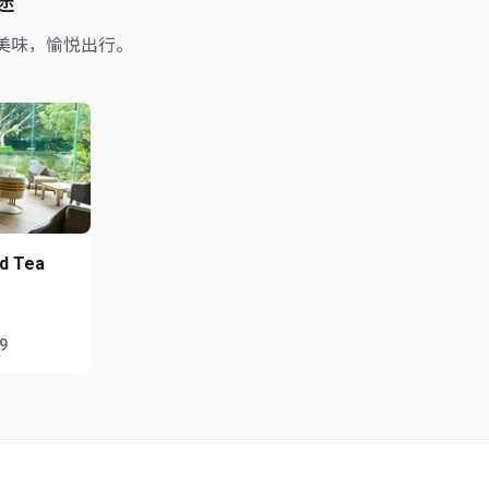
途
美味，愉悦出行。
d Tea
59