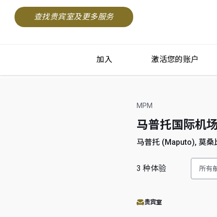
查找贵宾室及更多服务
加入
激活您的账户
MPM
马普托国际机场 (Ma
马普托 (Maputo), 莫桑
3
种体验
所有
贵宾室