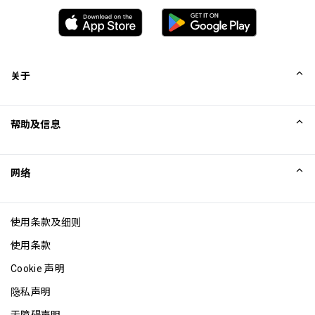
关于
我们的故事
帮助及信息
Collinson
Collinson 法律声明
帮助
网络
新闻
网站地图
Excellence Awards
成为网站联盟
使用条款及细则
博客
使用条款
Cookie 声明
隐私声明