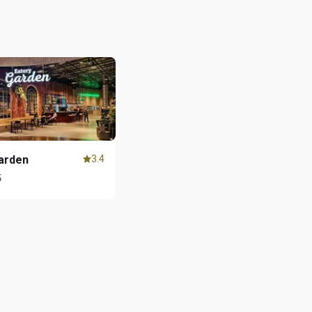
arden
3.4
5