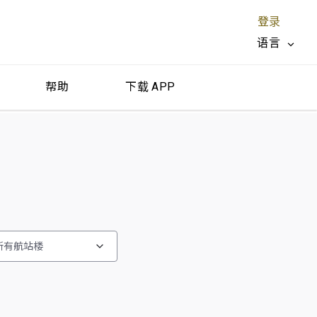
登录
语言
帮助
下载 APP
关闭 X
所有航站楼