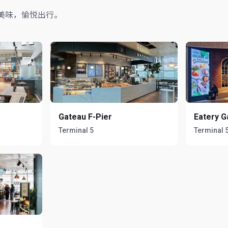
美味，愉悦出行。
Gateau F-Pier
Eatery G
Terminal 5
Terminal 