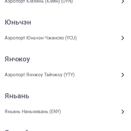
Аэропорт Юйлинь (Юйян) (UYN)
Юньчэн
Аэропорт Юньчэн Чжансяо (YCU)
Янчжоу
Аэропорт Янчжоу Тайчжоу (YTY)
Яньань
Яньань Наньнивань (ENY)