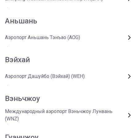
Аньшань
Аэропорт Аньшань Тэнъао (AOG)
Вэйхай
Аэропорт Дашуйбо (Вэйхай) (WEH)
Вэньчжоу
Международный аэропорт Вэньчжоу Лунвань
(WNZ)
Гуанчжоу