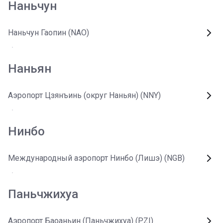
Наньчун
Наньчун Гаопин (NAO)
Наньян
Аэропорт Цзянъинь (округ Наньян) (NNY)
Нинбо
Международный аэропорт Нинбо (Лишэ) (NGB)
Паньчжихуа
Аэропорт Баоаньин (Паньчжихуа) (PZI)