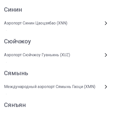
Синин
Аэропорт Синин Цаоцзябао (XNN)
Сюйчжоу
Аэропорт Сюйчжоу Гуаньинь (XUZ)
Сямынь
Международный аэропорт Сямынь Гаоци (XMN)
Сянъян