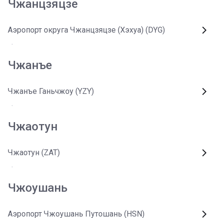
Чжанцзяцзе
Аэропорт округа Чжанцзяцзе (Хэхуа) (DYG)
Чжанъе
Чжанъе Ганьчжоу (YZY)
Чжаотун
Чжаотун (ZAT)
Чжоушань
Аэропорт Чжоушань Путошань (HSN)