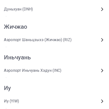
Дуньхуан (DNH)
Жичжао
Аэропорт Шаньцзыхэ (Жичжао) (RIZ)
Иньчуань
Аэропорт Иньчуань Хэдун (INC)
Иу
Иу (YIW)