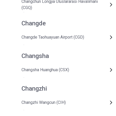
Changchun Longjia Uluslararası Havalimanı
(CGQ)
Changde
Changde Taohuayuan Airport (CGD)
Changsha
Changsha Huanghua (CSX)
Changzhi
Changzhi Wangcun (CIH)