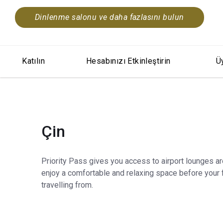
Dinlenme salonu ve daha fazlasını bulun
Katılın
Hesabınızı Etkinleştirin
Üy
Çin
Priority Pass gives you access to airport lounges a
enjoy a comfortable and relaxing space before your f
travelling from.