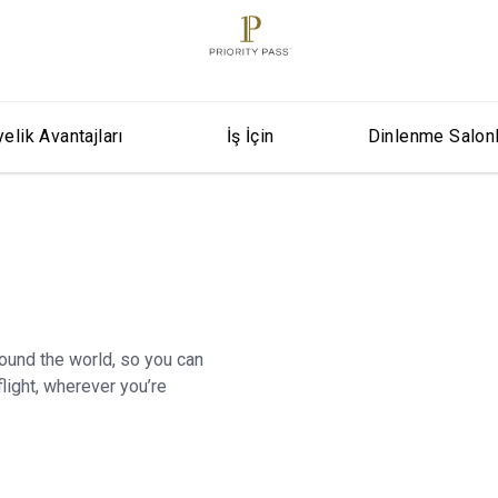
elik Avantajları
İş İçin
Dinlenme Salon
round the world, so you can
light, wherever you’re