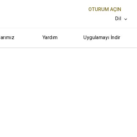
OTURUM AÇIN
Dil
larımız
Yardım
Uygulamayı İndir
KAPAT X