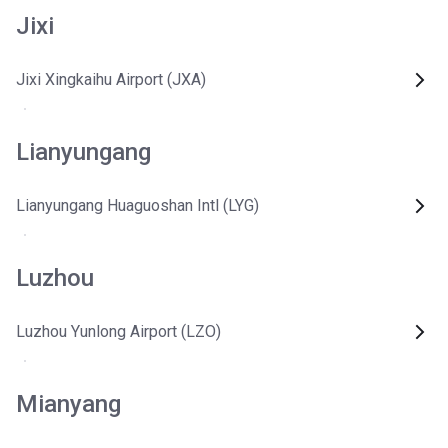
Jixi
Jixi Xingkaihu Airport (JXA)
Lianyungang
Lianyungang Huaguoshan Intl (LYG)
Luzhou
Luzhou Yunlong Airport (LZO)
Mianyang