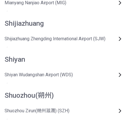
Mianyang Nanjiao Airport (MIG)
Shijiazhuang
Shijiazhuang Zhengding International Airport (SJW)
Shiyan
Shiyan Wudangshan Airport (WDS)
Shuozhou(朔州)
Shuozhou Zirun(朔州滋潤) (SZH)