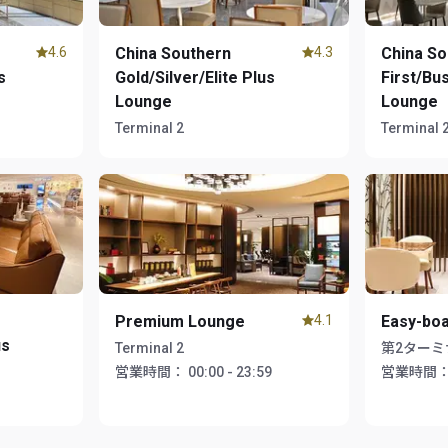
4.6
China Southern
4.3
China So
s
Gold/Silver/Elite Plus
First/Bu
Lounge
Lounge
Terminal 2
Terminal 
Premium Lounge
4.1
Easy-bo
us
Terminal 2
第2ターミ
営業時間：
00:00 - 23:59
営業時間