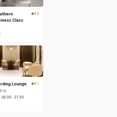
uthern
4.5
siness Class
2
arding Lounge
4.1
ナル
：
06:30 - 21:30