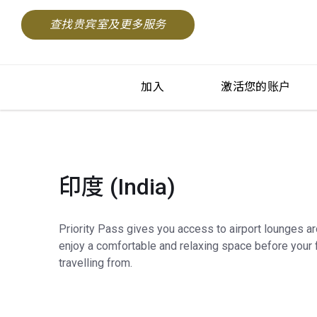
查找贵宾室及更多服务
加入
激活您的账户
印度 (India)
Priority Pass gives you access to airport lounges a
enjoy a comfortable and relaxing space before your f
travelling from.