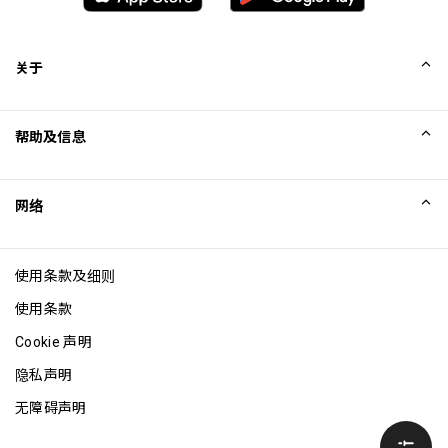
关于
我们的故事
帮助及信息
Collinson
Collinson 法律声明
帮助
网络
新闻
网站地图
Excellence Awards
成为网站联盟
使用条款及细则
博客
使用条款
Cookie 声明
隐私声明
无障碍声明