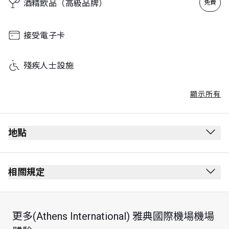
酒精飲品（高級品牌）
免費
接受電子卡
殘疾人士設施
顯示所有
地點
離境候機室
通過安全檢查後
相關規定
通過護照檢查站後
禁止吸煙（包括電子煙）
Non-Schengen 區
無穿著要求
更多(Athens International) 雅典國際機場機場
2 層
最長逗留時間：3 小時