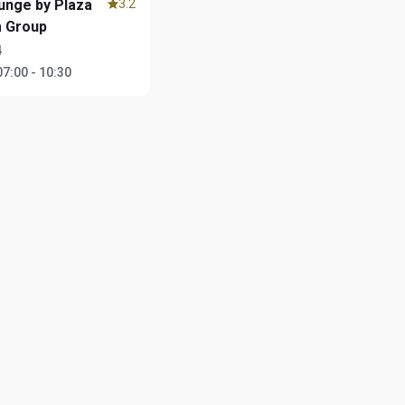
unge by Plaza
3.2
 Group
4
07:00 - 10:30