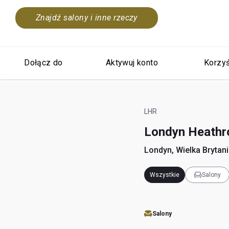
Znajdź salony i inne rzeczy
Dołącz do
Aktywuj konto
Korzyś
LHR
Londyn Heath
Londyn, Wielka Brytan
Wszystkie
Salony
Salony