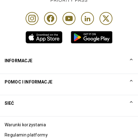
INFORMACJE
Nasza historia
POMOC I INFORMACJE
Collinson
Zastrzeżenia prawne firmy Collinson
Pomoc
SIEĆ
Aktualności
Mapa witryny
Excellence Awards
Spółki powiązane
Warunki korzystania
Blog
Regulamin platformy