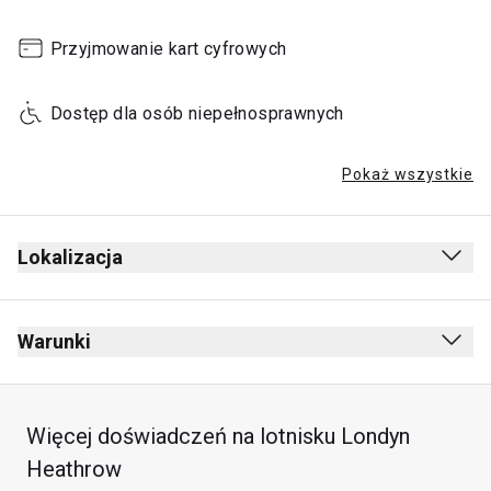
Przyjmowanie kart cyfrowych
Dostęp dla osób niepełnosprawnych
Pokaż wszystkie
Lokalizacja
Warunki
Zakaz palenia (w tym e-papierosów)
Brak zasad dotyczących ubioru
Więcej doświadczeń na lotnisku Londyn
Bezpłatny wstęp dla dzieci poniżej 2 lat
Heathrow