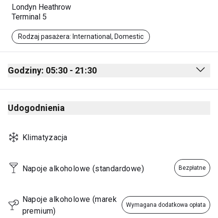
Londyn Heathrow
Terminal 5
Rodzaj pasażera: International, Domestic
Godziny: 05:30 - 21:30
Monday
05:30 - 21:30
Udogodnienia
Tuesday
05:30 - 21:30
Wednesday
05:30 - 21:30
Klimatyzacja
Thursday
05:30 - 21:30
Friday
05:30 - 21:30
Napoje alkoholowe (standardowe)
Bezpłatne
Saturday
05:30 - 21:30
Sunday
05:30 - 21:30
Napoje alkoholowe (marek 
Wymagana dodatkowa opłata
premium)