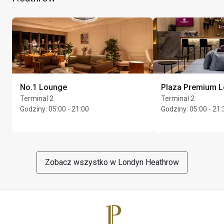
Szampan dostępny za opłatą dokonywaną bezpośrednio 
No.1 Lounge
Plaza Premium 
w salonie. Dedykowana obsługa kelnerska, szeroki 
Terminal 2
Terminal 2
wybór piw, wysokiej klasy win i alkoholi 
Godziny
:
05:00 - 21:00
Godziny
:
05:00 - 21:
wysokoprocentowych oraz menu świeżo 
przygotowywanych posiłków na zamówienie.
Maks. Unlimited gości na posiadacza karty
Zobacz wszystko w Londyn Heathrow