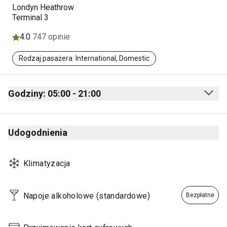
Londyn Heathrow
Terminal 3
4.0
747 opinie
Rodzaj pasażera: International, Domestic
Godziny: 05:00 - 21:00
Monday
05:00 - 21:00
Udogodnienia
Tuesday
05:00 - 21:00
Wednesday
05:00 - 21:00
Klimatyzacja
Thursday
05:00 - 21:00
Friday
05:00 - 21:00
Napoje alkoholowe (standardowe)
Bezpłatne
Saturday
05:00 - 21:00
Sunday
05:00 - 21:00