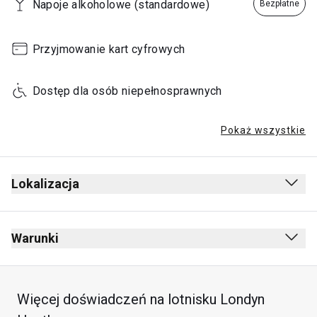
Napoje alkoholowe (standardowe)
Bezpłatne
15:30 - 17:30
Przyjmowanie kart cyfrowych
Dostęp dla osób niepełnosprawnych
Pokaż wszystkie
Lokalizacja
Odloty
Za kontrolą bezpieczeństwa
Warunki
Za kontrolą paszportową
Zakaz palenia (w tym e-papierosów)
Poziom 2
Brak zasad dotyczących ubioru
Więcej doświadczeń na lotnisku Londyn
W pobliżu bramki 2
Bezpłatny wstęp dla dzieci poniżej 2 lat