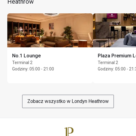
Heathrow
Due to peak seasonal activity it is expected this lounge 
will see an increase in the number of guests. Therefore, 
access may be periodically restricted due to space 
constraints
À la carte menu for Kosher meal is subject to payment
Maks. czas pobytu: 2 godz.
No.1 Lounge
Plaza Premium 
Maks. Unlimited gości na posiadacza karty
Terminal 2
Terminal 2
Godziny
:
05:00 - 21:00
Godziny
:
05:00 - 21:
Zobacz wszystko w Londyn Heathrow