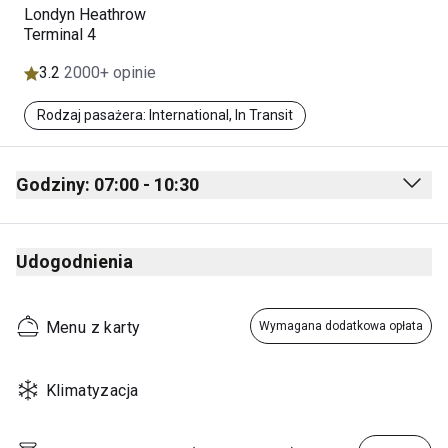
Londyn Heathrow
Terminal 4
3.2
2000+ opinie
Rodzaj pasażera: International, In Transit
Godziny: 07:00 - 10:30
Monday
07:00 - 10:30
Udogodnienia
Tuesday
07:00 - 10:30
Wednesday
07:00 - 10:30
Menu z karty
Wymagana dodatkowa opłata
Thursday
07:00 - 10:30
Friday
07:00 - 22:00
Klimatyzacja
Saturday
07:00 - 17:30
Sunday
07:00 - 10:30