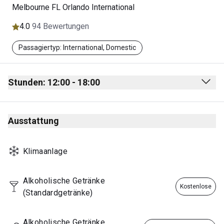
Melbourne FL Orlando International
4.0
94 Bewertungen
Passagiertyp: International, Domestic
Stunden: 12:00 - 18:00
Monday
12:00 - 18:00
Ausstattung
Tuesday
12:00 - 18:00
Wednesday
12:00 - 18:00
Klimaanlage
Thursday
12:00 - 18:00
Friday
12:00 - 18:00
Alkoholische Getränke 
Kostenlose
(Standardgetränke)
Saturday
12:00 - 18:00
Sunday
12:00 - 18:00
Alkoholische Getränke 