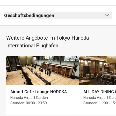
Abflughalle
Nach den Sicherheitskontrollen
Geschäftsbedingungen
Nach der Passkontrolle
Rauchverbot (gilt auch für E-Zigaretten)
3. Etage
Keine Kleiderordnung
Weitere Angebote im Tokyo Haneda
The lounge is located next to the international flight 
Max. Aufenthalt: 3 Stunden
International Flughafen
immigration gate area
Max. Unlimited Gäste pro Karteninhaber
Airport Cafe Lounge NODOKA
ALL DAY DINING
Haneda Airport Garden
Haneda Airport Gar
Stunden
:
00:00 - 23:59
Stunden
:
11:00 - 15: