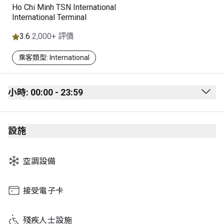
Ho Chi Minh TSN International
International Terminal
3.6
2,000+ 評價
乘客類型: International
小時: 00:00 - 23:59
Monday
00:00 - 23:59
設施
Tuesday
00:00 - 23:59
Wednesday
00:00 - 23:59
空調設備
Thursday
00:00 - 23:59
Friday
00:00 - 23:59
接受電子卡
Saturday
00:00 - 23:59
殘疾人士設施
Sunday
00:00 - 23:59