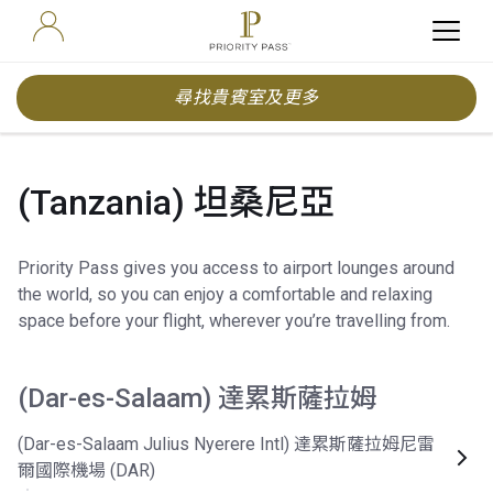
尋找貴賓室及更多
(Tanzania) 坦桑尼亞
Priority Pass gives you access to airport lounges around
the world, so you can enjoy a comfortable and relaxing
space before your flight, wherever you’re travelling from.
(Dar-es-Salaam) 達累斯薩拉姆
(Dar-es-Salaam Julius Nyerere Intl) 達累斯薩拉姆尼雷
爾國際機場 (DAR)