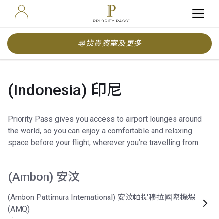
尋找貴賓室及更多
(Indonesia) 印尼
Priority Pass gives you access to airport lounges around
the world, so you can enjoy a comfortable and relaxing
space before your flight, wherever you’re travelling from.
(Ambon) 安汶
(Ambon Pattimura International) 安汶帕提穆拉國際機場
(AMQ)