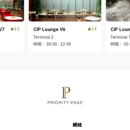
V7
3.5
CIP Lounge V6
3.4
CIP Lou
Terminal 2
Terminal 
時間：
05:00 - 22:00
時間：
05:
網絡