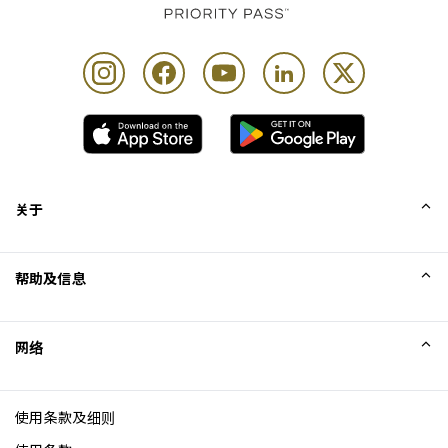
每位持卡人最多可携同 Unlimited 位同行宾客
关于
我们的故事
帮助及信息
Collinson
Collinson 法律声明
帮助
网络
新闻
网站地图
Excellence Awards
成为网站联盟
使用条款及细则
博客