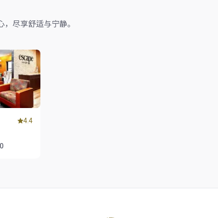
心，尽享舒适与宁静。
4.4
00