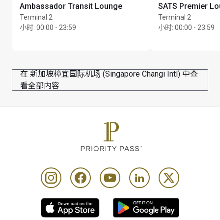
享用 1 份套餐，并按 1 次持卡人到访和 1 次同行宾客到
Ambassador Transit Lounge
SATS Premier L
访向其账户收费。每位持卡人每次到访贵宾室时，只可
Terminal 2
Terminal 2
使用及登记 1 张会员卡
小时
:
00:00 - 23:59
小时
:
00:00 - 23:59
要享受此优惠，持卡人必须在下单前出示有效会员卡及 
24 小时内出发的登机牌
套餐不可转让，不可兑换为现金等价物或退款，亦不可
在 新加坡樟宜国际机场 (Singapore Changi Intl) 中查
用于支付小费
看全部内容
Please note that the restaurant may exceed their 
capacity at certain times of the day & access to the 
restaurant is at their sole discretion
Priority Pass and its Affiliates Companies shall not be 
liable should the offer value be less than Customers 
lounge visit entitlement. Customers who pay for lounge 
and guest visits are advised to review programme 
Conditions of Use prior to accessing the offer
This location is offered as an alternative to a lounge visit 
and other airport experiences. Using entitlements 