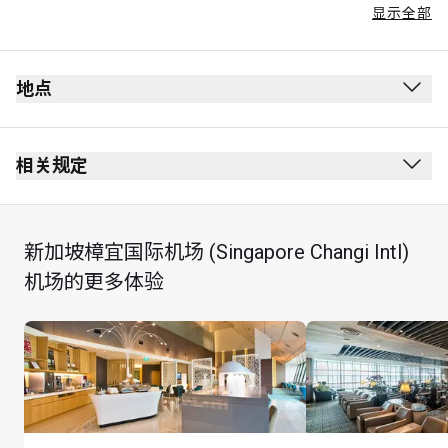
显示全部
地点
出发
安全检查站后方
相关规定
护照检查站后方
禁止吸烟（包括电子烟）
2 层
无着装要求
新加坡樟宜国际机场 (Singapore Changi Intl)
免税店附近
所有儿童必须由成人陪同
机场的更多体验
持卡人可使用其到访贵宾室专享礼遇，在 24 小时内最多
逗留 2 小时，并可享用 1 份餐厅指定美食和茶点套餐，
包括一杯酒精饮料或无酒精饮料
每享用 1 份套餐代表持卡人使用现有的到访贵宾室礼遇 
1 次，在适用的情况下，须据此向持卡人收费。例如，
如果持卡人登记了 1 位同行宾客，则其在 24 小时内亦可