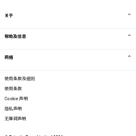
repeatedly within a single airport trip may result in 
charges from your benefit provider
关于
最长逗留时间：2 小时
每位持卡人最多可携同 Unlimited 位同行宾客
我们的故事
帮助及信息
Collinson
Collinson 法律声明
帮助
网络
新闻
网站地图
Excellence Awards
成为网站联盟
使用条款及细则
博客
使用条款
Cookie 声明
隐私声明
无障碍声明