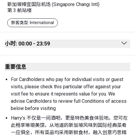
新加坡樟宜国际机场 (Singapore Changi Intl)
第 3 航站楼
旅客类型: International
小时: 00:00 - 23:59
Monday
00:00 - 23:59
重要信息
Tuesday
00:00 - 23:59
Wednesday
00:00 - 23:59
For Cardholders who pay for individual visits or guest 
visits, please check this particular offer against your 
Thursday
00:00 - 23:59
visit fee to ensure it represents value for you. We 
Friday
00:00 - 23:59
advise Cardholders to review full Conditions of access 
below before visiting
Saturday
00:00 - 23:59
Harry's 不仅是一间酒吧，更是特色美食体验地。您可在
Sunday
00:00 - 23:59
此畅享琳琅美馔，从地道的新加坡风味到国际经典菜肴
一应俱全，所有菜品均采用新鲜食材，融入创意巧思精