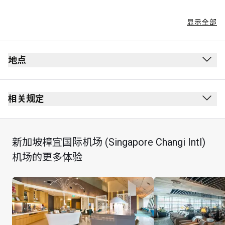
显示全部
地点
出发
安全检查站前方
相关规定
护照检查站前方
禁止吸烟（包括电子烟）
Arrival 层
无着装要求
新加坡樟宜国际机场 (Singapore Changi Intl)
按照标示前往 Hub & Spoke
儿童不得进入
机场的更多体验
经大巴停靠站出口离开
持卡人可使用其到访贵宾室专享礼遇在 24 小时内享受以
下任一项套餐
A 套餐：2 小时自行车租赁（最晚租车时间 17:30，需于 
19:30 前归还），1 次双人淋浴使用和毛巾（可使用两次
淋浴），1 道指定菜单的主菜，2 杯当地饮料（无酒精饮