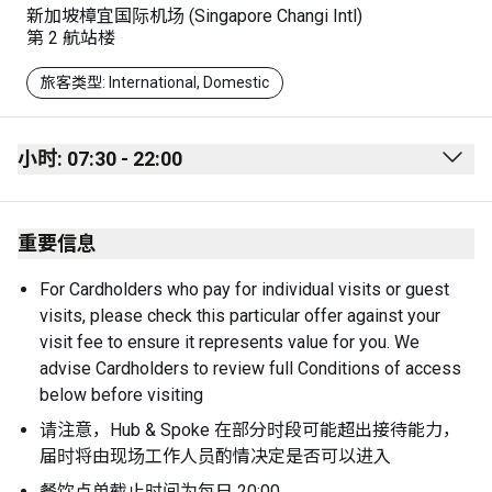
新加坡樟宜国际机场 (Singapore Changi Intl)
第 2 航站楼
旅客类型: International, Domestic
小时: 07:30 - 22:00
Monday
07:30 - 22:00
重要信息
Tuesday
07:30 - 22:00
Wednesday
07:30 - 22:00
For Cardholders who pay for individual visits or guest 
visits, please check this particular offer against your 
Thursday
07:30 - 22:00
visit fee to ensure it represents value for you. We 
Friday
07:30 - 22:00
advise Cardholders to review full Conditions of access 
below before visiting
Saturday
07:30 - 22:00
请注意，Hub & Spoke 在部分时段可能超出接待能力，
Sunday
07:30 - 22:00
届时将由现场工作人员酌情决定是否可以进入
餐饮点单截止时间为每日 20:00