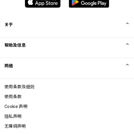
当地饮料仅限于水、班兰香茅茶、柠檬茶、Kopi（咖
啡）和瓶装水。所有其他类无酒精饮料均须另外付费
Cardholder is responsible for all additional charges 
关于
incurred
Priority Pass and its Affiliates Companies shall not be 
我们的故事
liable should the offer value be less than Customers 
帮助及信息
lounge visit entitlement. Customers who pay for lounge 
Collinson
and guest visits are advised to review programme 
Collinson 法律声明
帮助
Conditions of Use prior to accessing the offer
网络
新闻
网站地图
最长逗留时间：3 小时
Excellence Awards
成为网站联盟
每位持卡人最多可携同 Unlimited 位同行宾客
使用条款及细则
博客
使用条款
Cookie 声明
隐私声明
无障碍声明