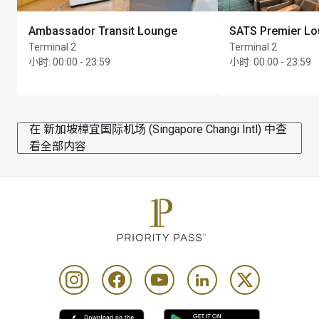
料）、1 份免费小吃（薯条）
Ambassador Transit Lounge
SATS Premier L
或者 B 套餐：1 品脱啤酒（Sapporo、Hoegaarden 或 
Terminal 2
Terminal 2
Stella Artois）
小时
:
00:00 - 23:59
小时
:
00:00 - 23:59
或者 1 份奶昔/甜点（不包括当日蛋糕）、1 次单人淋浴
使用权和毛巾、1 道专属菜单的主菜、2 杯当地饮料（无
酒精饮料）和 1 份免费小吃（薯条）
在 新加坡樟宜国际机场 (Singapore Changi Intl) 中查
每享受一项套餐代表持卡人使用现有到访贵宾室礼遇 1 
看全部内容
次，在适用的情况下，须据此向持卡人收费。例如，如
果持卡人登记了 1 位同行宾客，将在其账户中按 1 次持
卡人到访和 1 次同行宾客到访计费
Only 1 card per visit per Cardholder will be accepted at 
point of registration
要享受此优惠，持卡人必须在选择护理前出示有效会员
卡及出行当日已确认的的登机牌
使用健身房须另外付费。3. 淋浴设施按先到先得的原则
使用