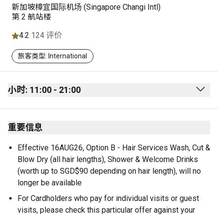
新加坡樟宜国际机场 (Singapore Changi Intl)
第 2 航站楼
4.2
124 评价
旅客类型: International
小时: 11:00 - 21:00
Monday
11:00 - 21:00
重要信息
Tuesday
11:00 - 21:00
Wednesday
11:00 - 21:00
Effective 16AUG26, Option B - Hair Services Wash, Cut & 
Blow Dry (all hair lengths), Shower & Welcome Drinks 
Thursday
11:00 - 21:00
(worth up to SGD$90 depending on hair length), will no 
Friday
11:00 - 21:00
longer be available
For Cardholders who pay for individual visits or guest 
Saturday
11:00 - 21:00
visits, please check this particular offer against your 
Sunday
11:00 - 21:00