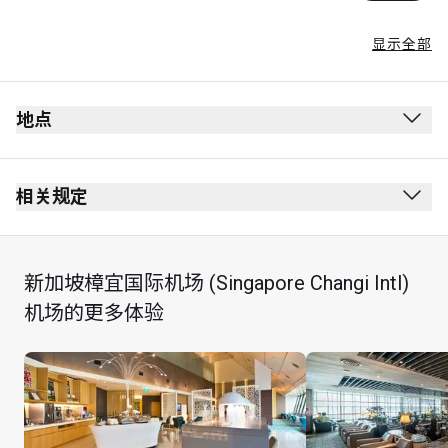
显示全部
地点
出发
安全检查站后方
相关规定
3 层
禁止吸烟（包括电子烟）
南出发转机大厅。TranSpa 位于第 2 航站楼 Ambassador 
着装要求： 整齐便服
新加坡樟宜国际机场 (Singapore Changi Intl)
Transit Hotel 旁
持卡人在 24 小时内可使用其到访贵宾室专享礼遇享用 1 
机场的更多体验
可从第 1、第 2 和第 3 航站楼乘坐轻轨到达；若从第 4 
项护理服务：(A) 20 分钟头部和肩部按摩或足部按摩、
航站楼出发，可在公共区和中转区乘坐免费穿梭巴士到
淋浴设施及迎宾饮料（价值 SGD$65），或 (B) 洗发、剪
达
发和吹发服务（所有长度头发均适用）、淋浴设施及迎
宾饮料（价值高达 SGD$90，视头发长度而定）
每享用一项服务代表持卡人使用现有到访贵宾室礼遇 1 