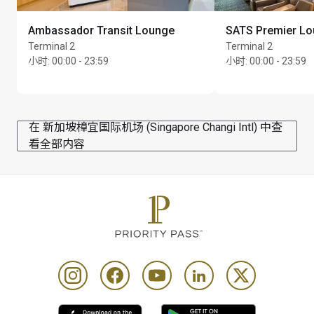
次，在适用的情况下，须据此向持卡人收费。例如，如
果持卡人登记了 1 位同行宾客，将在其账户中按 1 次持
Ambassador Transit Lounge
SATS Premier L
卡人到访和 1 次同行宾客到访计费。每位持卡人每次到
Terminal 2
Terminal 2
访贵宾室时，只可使用及登记 1 张会员卡。要享受此礼
小时
:
00:00 - 23:59
小时
:
00:00 - 23:59
遇，持卡人必须在选择某项服务前出示有效会员卡及出
行当日已确认的登机牌
所有已登记的持卡人均可享 TranSpa 所有其他服务 75 折
在 新加坡樟宜国际机场 (Singapore Changi Intl) 中查
优惠，但需自行承担由此产生的所有额外费用
看全部内容
18 岁以下儿童必须由成人（18 岁及以上）陪同，且成人
在儿童接受任何服务期间必须全程留在房间内
TranSpa 的使用视供应情况而定
请注意，水疗中心在部分时段可能超出接待能力，届时
将由现场工作人员酌情决定是否可以进入
Priority Pass and its Affiliates Companies shall not be 
liable should the offer value be less than Customers 
lounge visit entitlement. Customers who pay for lounge 
and visits are advised to review programme Conditions 