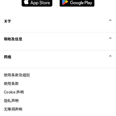
of Use prior to accessing the offer
关于
我们的故事
帮助及信息
Collinson
Collinson 法律声明
帮助
网络
新闻
网站地图
Excellence Awards
成为网站联盟
使用条款及细则
博客
使用条款
Cookie 声明
隐私声明
无障碍声明