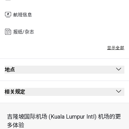
航班信息
报纸/杂志
显示全部
地点
相关规定
吉隆坡国际机场 (Kuala Lumpur Intl) 机场的更
最长逗留时间：3 小时
多体验
每位持卡人最多可携同 4 位同行宾客