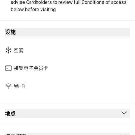
advise Cardholders to review full Conditions of access 
below before visiting
设施
空调
接受电子会员卡
Wi-Fi
地点
出发