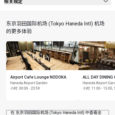
安全检查站前方
相关规定
护照检查站前方
禁止吸烟（包括电子烟）
2nd 楼
无着装要求
东京羽田国际机场 (Tokyo Haneda Intl) 机场
特卖店位于与第 3 航站楼直接相连的羽田机场花园楼内
所有儿童必须由成人陪同
的更多体验
持卡人可使用其到访贵宾室专享礼遇获享从所有水疗服
务最终账单中减免 JPY3,400（含当地税费）的优惠。每
享用一次护理服务代表持卡人使用现有到访贵宾室礼遇 
1 次，在适用的情况下，须据此向持卡人收费。每位持
卡人每次到访贵宾室时，只可使用及登记 1 张会员卡。
要享受此优惠，持卡人必须在航班起飞前 3 小时内出示
有效会员卡及相关登机牌方可选择护理服务
Airport Cafe Lounge NODOKA
ALL DAY DINING
No guests allowed
Haneda Airport Garden
Haneda Airport Gar
小时
:
00:00 - 23:59
小时
:
11:00 - 15:00, 
持卡人不得在 6 小时内再次进入水疗中心
Cardholder is responsible for all additional charges 
incurred
在 东京羽田国际机场 (Tokyo Haneda Intl) 中查看全
Please note that the spa may exceed their capacity at 