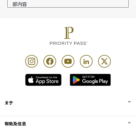
部内容
certain times of the day & access to the spa is at their 
sole discretion
如果优惠价值低于客户的到访贵宾室专享礼遇，Priority 
Pass 及其附属公司概不承担任何责任。建议支付个人到
访贵宾室费用的客户在使用优惠前，先查阅计划的使用
条款及细则
每位持卡人最多可携同 Unlimited 位同行宾客
关于
我们的故事
帮助及信息
Collinson