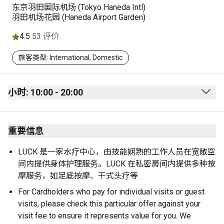
东京羽田国际机场 (Tokyo Haneda Intl)
羽田机场花园 (Haneda Airport Garden)
4.5
53 评价
旅客类型: International, Domestic
小时: 10:00 - 20:00
Monday
10:00 - 20:00
重要信息
Tuesday
10:00 - 20:00
Wednesday
10:00 - 20:00
LUCK 是一家水疗中心，由技能娴熟的工作人员在宽敞空
间内提供身体护理服务。LUCK 在私密房间内提供多种按
Thursday
10:00 - 20:00
摩服务，如足底按摩、干式头疗等
Friday
10:00 - 20:00
For Cardholders who pay for individual visits or guest 
visits, please check this particular offer against your 
Saturday
10:00 - 20:00
visit fee to ensure it represents value for you. We 
Sunday
10:00 - 20:00