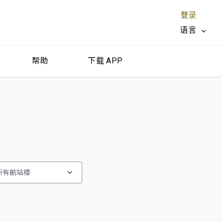
登录
语言
帮助
下载 APP
关闭 X
所有航站楼