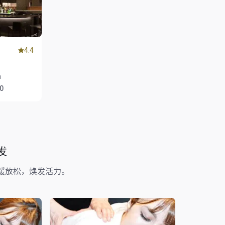
4.4
n
00
发
缓放松，焕发活力。