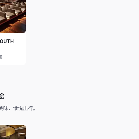
SOUTH
00
途
美味，愉悦出行。