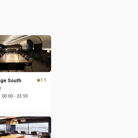
nge South
3.9
楼
：
00:00 - 23:59