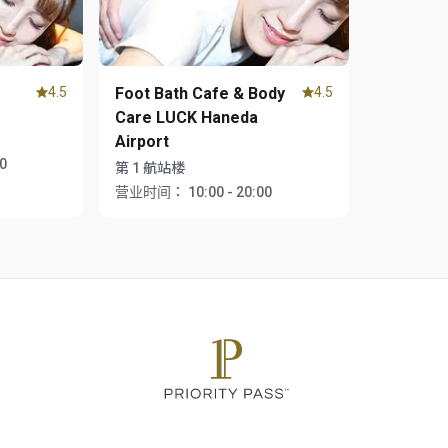
4.5
Foot Bath Cafe & Body
4.5
Care LUCK Haneda
Airport
00
第 1 航站楼
营业时间：
10:00 - 20:00