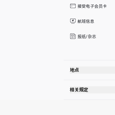
Sunday
接受电子会员卡
航班信息
报纸/杂志
地点
出发
安全检查站后方
相关规定
护照检查站后方
禁止吸烟（包括电子
5 层
无着装要求