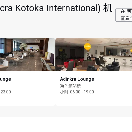
额外付费，每次 US$15
toka International) 机
在 阿克
时
查看
ounge
Adinkra Lounge
第 2 航站楼
 23:00
小时
:
06:00 - 19:00