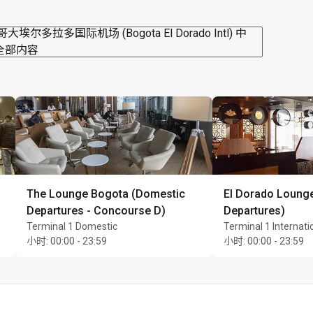
大埃尔多拉多国际机场 (Bogota El Dorado Intl) 中
全部内容
The Lounge Bogota (Domestic
El Dorado Lounge
Departures - Concourse D)
Departures)
Terminal 1 Domestic
Terminal 1 Internati
小时
:
00:00 - 23:59
小时
:
00:00 - 23:59