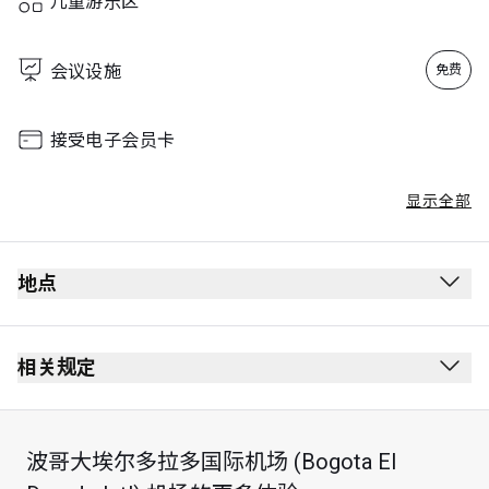
儿童游乐区
会议设施
免费
接受电子会员卡
显示全部
地点
相关规定
禁止吸烟（包括电子烟）
着装要求： 整齐便服
波哥大埃尔多拉多国际机场 (Bogota El
每位持卡人免费携带的儿童人数上限：1