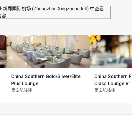
新郑国际机场 (Zhengzhou Xingzheng Intl) 中查看
内容
China Southern Gold/Silver/Elite
China Southern F
Plus Lounge
Class Lounge V1
第 2 航站楼
第 2 航站楼