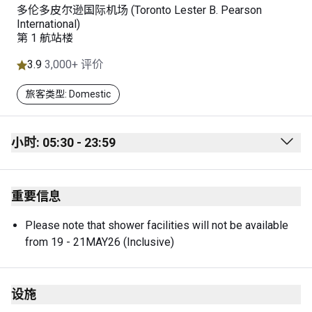
多伦多皮尔逊国际机场 (Toronto Lester B. Pearson
International)
第 1 航站楼
3.9
3,000+ 评价
旅客类型: Domestic
小时: 05:30 - 23:59
Monday
05:30 - 23:59
重要信息
Tuesday
05:30 - 23:59
Wednesday
05:30 - 23:59
Please note that shower facilities will not be available 
from 19 - 21MAY26 (Inclusive)
Thursday
05:30 - 23:59
Friday
05:30 - 23:59
设施
Saturday
05:30 - 23:59