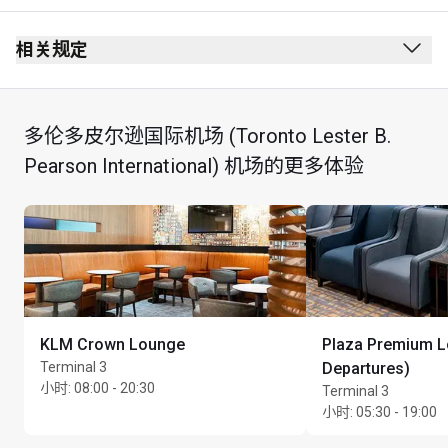
出发
安全检查站后方
相关规定
护照检查站后方
禁止吸烟（包括电子烟）
3 层
无着装要求
多伦多皮尔逊国际机场 (Toronto Lester B.
第 1 航站楼国内出发大厅，
最长逗留时间：2 小时
Pearson International) 机场的更多体验
经过 D20 安全检查站后，右转
搭乘美国跨境航班或国际航班出发的旅客不可进入该贵
宾室
KLM Crown Lounge
Plaza Premium 
Terminal 3
Departures)
小时
:
08:00 - 20:30
Terminal 3
小时
:
05:30 - 19:00