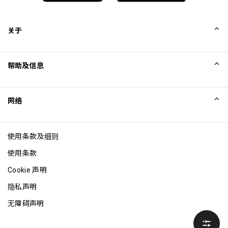
关于
我们的故事
帮助及信息
Collinson
Collinson 法律声明
帮助
网络
新闻
网站地图
Excellence Awards
成为网站联盟
使用条款及细则
博客
使用条款
Cookie 声明
隐私声明
无障碍声明