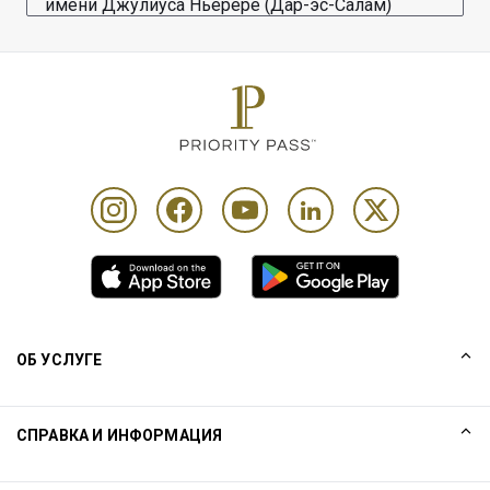
имени Джулиуса Ньерере (Дар-эс-Салам)
ОБ УСЛУГЕ
Наша история
СПРАВКА И ИНФОРМАЦИЯ
Collinson
Юридические предупреждения компании Collinson