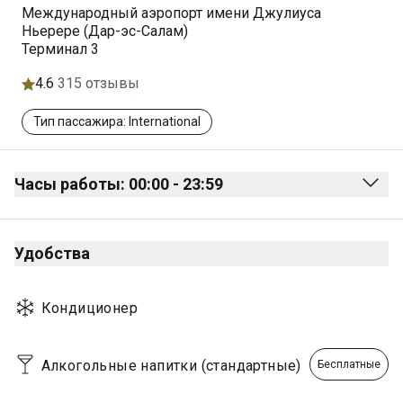
Международный аэропорт имени Джулиуса
Ньерере (Дар-эс-Салам)
Терминал 3
4.6
315 отзывы
Тип пассажира: International
Часы работы: 00:00 - 23:59
Monday
00:00 - 23:59
Удобства
Tuesday
00:00 - 23:59
Wednesday
00:00 - 23:59
Кондиционер
Thursday
00:00 - 23:59
Friday
00:00 - 23:59
Алкогольные напитки (стандартные)
Бесплатные
Saturday
00:00 - 23:59