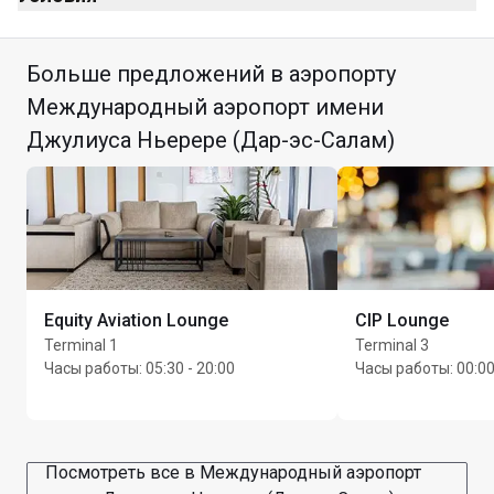
Больше предложений в аэропорту
Международный аэропорт имени
Джулиуса Ньерере (Дар-эс-Салам)
Макс. время пребывания: 3 часа
Макс. Unlimited гостей на одного владельца карты
Equity Aviation Lounge
CIP Lounge
Terminal 1
Terminal 3
Часы работы
:
05:30 - 20:00
Часы работы
:
00:00
Посмотреть все в Международный аэропорт