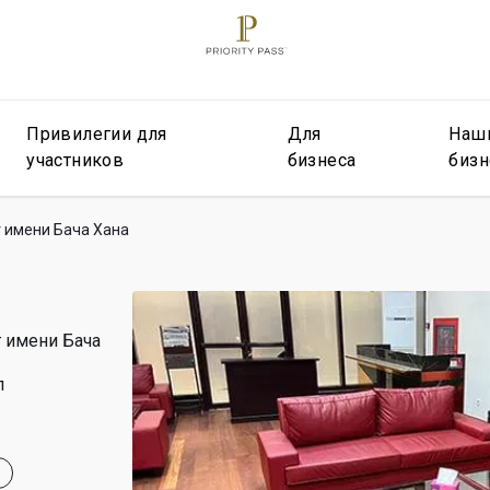
Привилегии для
Для
Наш
участников
бизнеса
бизн
 имени Бача Хана
 имени Бача
л