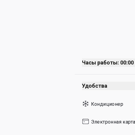
Часы работы: 00:00 
Monday
Удобства
Tuesday
Wednesday
Кондиционер
Thursday
Friday
Электронная карт
Saturday