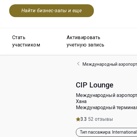
Найти бизнес-залы и еще
Стать
Активировать
участником
учетную запись
Международный аэропорт
CIP Lounge
Международный аэропорт
Хана
Международный термина
3.3
52 отзывы
Тип пассажира: International