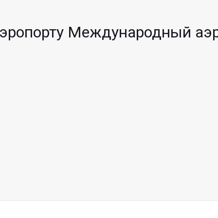
тей на одного владельца карты
эропорту Международный аэр