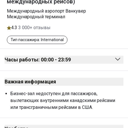
международных рейсов)
Международный аэропорт Ванкувер
Международный терминал
4.3
3 000+ отзывы
Тип пассажира: International
Часы работы: 00:00 - 23:59
Monday
00:00 - 23:59
Важная информация
Tuesday
00:00 - 23:59
Wednesday
00:00 - 23:59
Бизнес-зал недоступен для пассажиров, 
вылетающих внутренними канадскими рейсами 
Thursday
00:00 - 23:59
или трансграничными рейсами в США.
Friday
00:00 - 23:59
Saturday
00:00 - 23:59