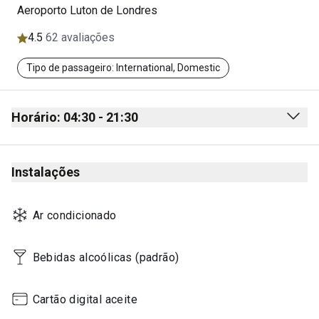
Aeroporto Luton de Londres
4.5
62 avaliações
Tipo de passageiro: International, Domestic
Horário: 04:30 - 21:30
Monday
04:30 - 21:30
Instalações
Tuesday
04:30 - 21:30
Wednesday
04:30 - 21:30
Ar condicionado
Thursday
04:30 - 21:30
Friday
04:30 - 21:30
Bebidas alcoólicas (padrão)
Saturday
04:30 - 21:30
Cartão digital aceite
Sunday
04:30 - 21:30