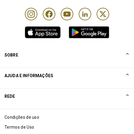
SOBRE
NOSSA HISTÓRIA
AJUDA E INFORMAÇÕES
Collinson
Declarações legais da Collinson
Ajuda
REDE
Notícias
Mapa do site
Excellence Awards
Afiliado
Condições de uso
Blog
Termos de Uso