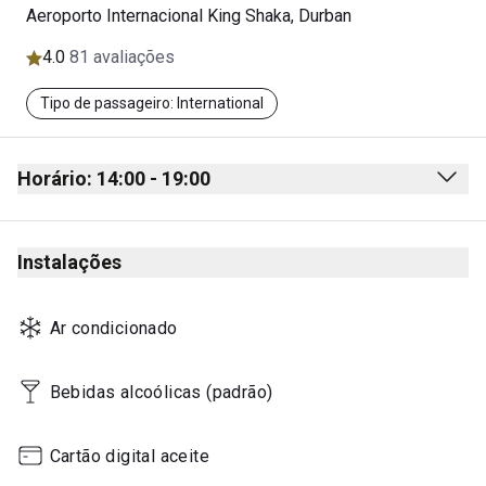
Aeroporto Internacional King Shaka, Durban
4.0
81 avaliações
Tipo de passageiro: International
Horário: 14:00 - 19:00
Monday
14:00 - 19:00
Instalações
Tuesday
14:00 - 19:00
Wednesday
14:00 - 19:00
Ar condicionado
Thursday
14:00 - 19:00
Friday
14:00 - 19:00
Bebidas alcoólicas (padrão)
Saturday
14:00 - 19:00
Cartão digital aceite
Sunday
14:00 - 19:00