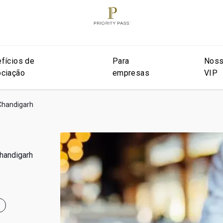
fícios de
Para
Noss
ciação
empresas
VIP
 Chandigarh
Chandigarh