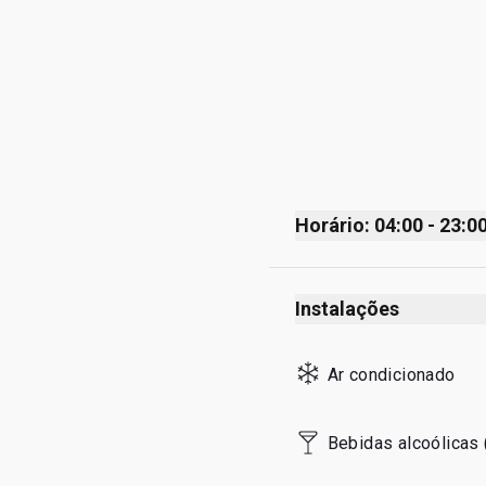
Horário: 04:00 - 23:0
Monday
Instalações
Tuesday
Wednesday
Ar condicionado
Thursday
Friday
Bebidas alcoólicas 
Saturday