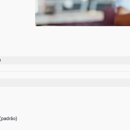
0
(padrão)