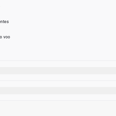
e
entes
o voo
as
onvidados por titular do cartão