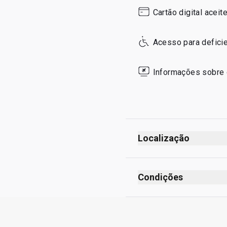
Sunday
Cartão digital aceit
Acesso para defici
Informações sobre 
Localização
Condições
Estadia máxima: 2 hor
Máximo de Unlimited c