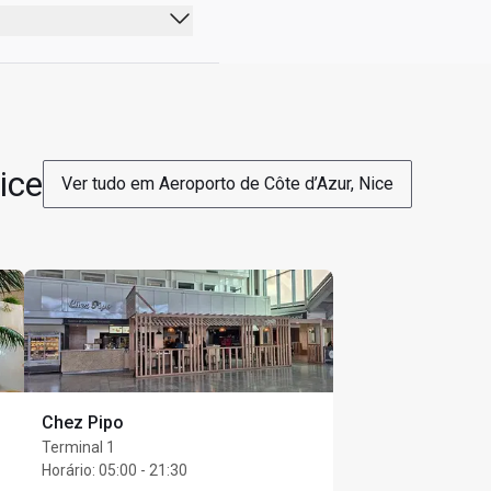
onto de EUR 23 na conta 
ice
Ver tudo em Aeroporto de Côte d’Azur, Nice
ounge visit allocation 
s 1 Guest they will 
on their account.
m todos os cardápios).
 de embarque com viagem 
u reembolso caso a conta 
Chez Pipo
Terminal 1
Horário
:
05:00 - 21:30
Any remaining balance 