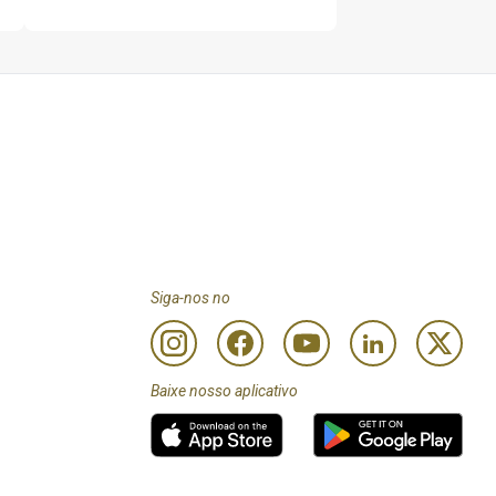
rta seja menor do que 
ncias de aeroporto.
em cobranças do seu 
Siga-nos no
Baixe nosso aplicativo