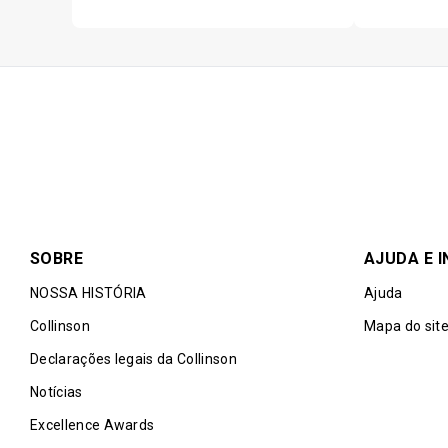
cannot be used towards
A Priority Pass e sua
os benefícios da visit
Essa localização é ofe
Usar benefícios repet
provedor de benefício
Máximo de Unlimited c
SOBRE
AJUDA E 
NOSSA HISTÓRIA
Ajuda
Collinson
Mapa do sit
Declarações legais da Collinson
Notícias
Excellence Awards