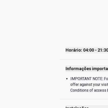
Horário: 04:00 - 21:3
Monday
Informações importa
Tuesday
Wednesday
IMPORTANT NOTE: For Ca
offer against your visi
Thursday
Conditions of access 
Friday
Saturday