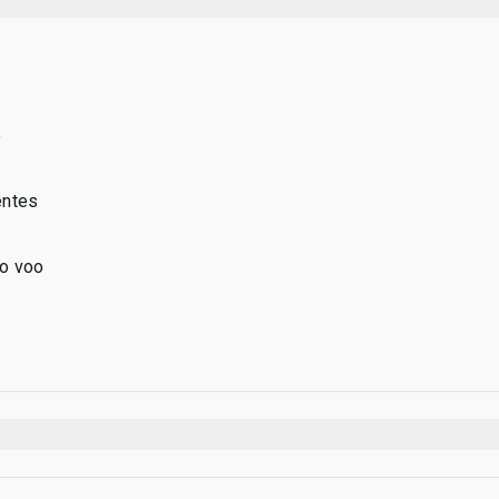
e
entes
o voo