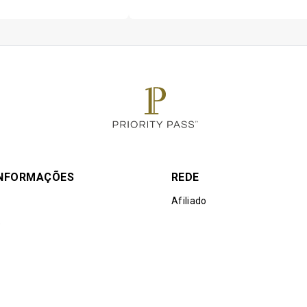
 gratuity.
s Empresas Afiliadas não serão responsáveis caso o valor da ofe
a à sala VIP dos Clientes.
recida como uma alternativa à visita à sala VIP e outras experiê
idamente dentro de uma única visita ao aeroporto pode resultar 
s.
onvidados por titular do cartão
INFORMAÇÕES
REDE
Afiliado
e