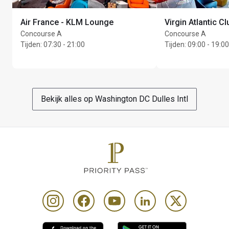
basis van beschikbaarheid. Gastbezoeken en 
aanvullende bezoeken binnen het kalenderjaar worden in 
Air France - KLM Lounge
Virgin Atlantic C
rekening gebracht tegen een voorkeurstoegangstarief 
Concourse A
Concourse A
van USD 75 per persoon, per bezoek, te betalen aan de 
Tijden
:
07:30 - 21:00
Tijden
:
09:00 - 19:00
lounge
Alle Chase Sapphire Reserve-kaarthouders en Chase 
Sapphire Reserve for Business primary-kaarthouders 
komen in aanmerking voor continue gratis toegang en 
Bekijk alles op Washington DC Dulles Intl
max. 2 gratis gasten per bezoek. Extra gasten kunnen 
toegang krijgen tegen een exclusief tarief
Toegang is toegestaan vanaf 3 uur voor het geplande 
vertrek van de vlucht
Betaalkaarten kunnen worden op een “as is”- of “as 
available”-basis worden geaccepteerd voor toegang en 
zijn op dit moment mogelijk niet voor alle programma’s 
beschikbaar
Shower facilities are complimentary and bookable in the 
lounge