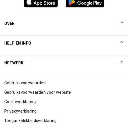
Familiekamer beschikbaar.
Max. Unlimited gasten per kaarthouder
OVER
Ons verhaal
HELP EN INFO
Collinson
Collinson juridische verklaringen
Help
NETWERK
Nieuws
Sitemap
Excellence Awards
Internetpartners
Gebruiksvoorwaarden
Blog
Gebruiksvoorwaarden voor website
Cookieverklaring
Privacyverklaring
Toegankelijkheidsverklaring