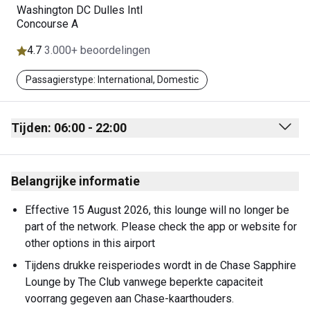
Washington DC Dulles Intl
Concourse A
4.7
3.000+ beoordelingen
Passagierstype: International, Domestic
Tijden: 06:00 - 22:00
Monday
06:00 - 22:00
Belangrijke informatie
Tuesday
06:00 - 22:00
Wednesday
06:00 - 22:00
Effective 15 August 2026, this lounge will no longer be 
part of the network. Please check the app or website for 
Thursday
06:00 - 22:00
other options in this airport
Friday
06:00 - 22:00
Tijdens drukke reisperiodes wordt in de Chase Sapphire 
Lounge by The Club vanwege beperkte capaciteit 
Saturday
06:00 - 22:00
voorrang gegeven aan Chase-kaarthouders. 
Sunday
06:00 - 22:00