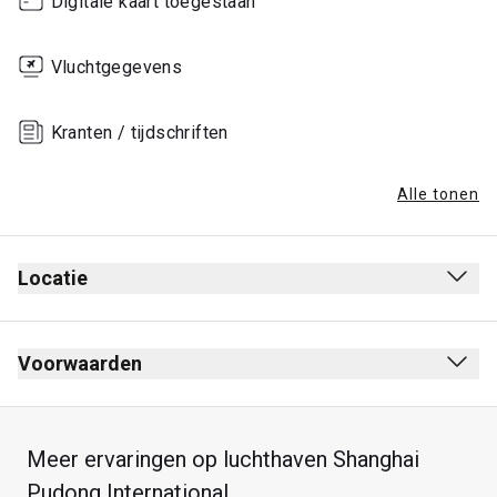
Digitale kaart toegestaan
Vluchtgegevens
Kranten / tijdschriften
Alle tonen
Locatie
Vertrekhal
Na de veiligheidscontrole
Voorwaarden
Na de paspoortcontrole
Rookruimte uit de lounge
In de buurt van Gate 69
Geen dresscode
Meer ervaringen op luchthaven Shanghai
Upper-verdieping
Max. verblijfsduur: 2 uur
Pudong International