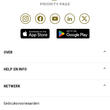
OVER
Ons verhaal
HELP EN INFO
Collinson
Collinson juridische verklaringen
Help
NETWERK
Nieuws
Sitemap
Excellence Awards
Internetpartners
Gebruiksvoorwaarden
Blog