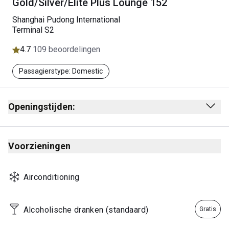
Gold/Silver/Elite Plus Lounge 152
Shanghai Pudong International
Terminal S2
4.7
109 beoordelingen
Passagierstype: Domestic
Openingstijden:
Eerste vlucht van China Southern Airlines – laatste vlucht
van China Southern Airlines
Voorzieningen
Let op: Openingstijden kunnen variëren in
overeenstemming met de vluchtschema's van China
Southern Airlines.
Airconditioning
Alcoholische dranken (standaard)
Gratis