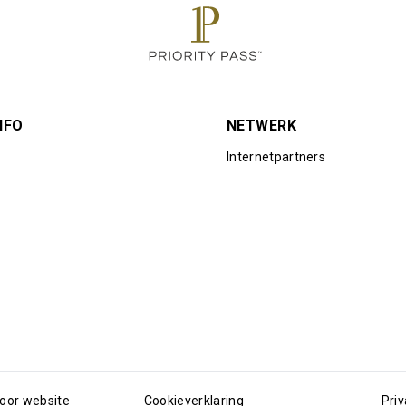
NFO
NETWERK
Internetpartners
oor website
Cookieverklaring
Priv