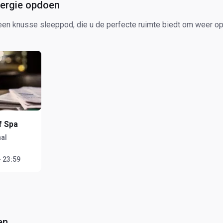
nergie opdoen
een knusse sleeppod, die u de perfecte ruimte biedt om weer op 
f Spa
al
- 23:59
en