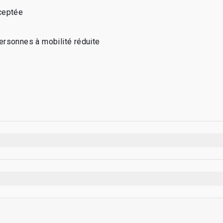
ceptée
ersonnes à mobilité réduite
 sécurité
 passeports
wo} compris vapotage)
taire