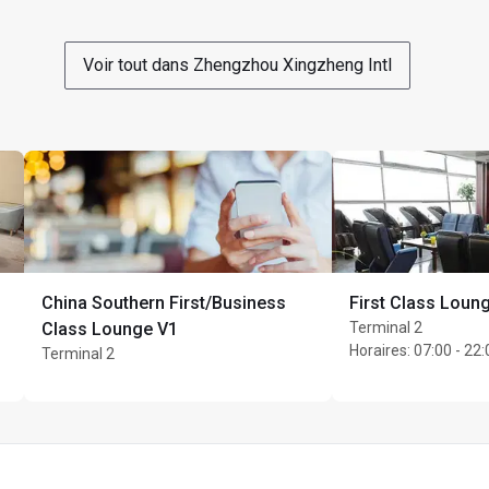
er une carte 
Voir tout dans Zhengzhou Xingzheng Intl
nly
China Southern First/Business
First Class Loun
Class Lounge V1
Terminal 2
Horaires
:
07:00 - 22:
Terminal 2