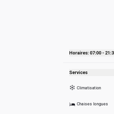
Horaires: 07:00 - 21:
Monday
Services
Tuesday
Wednesday
Climatisation
Thursday
Friday
Chaises longues
Saturday