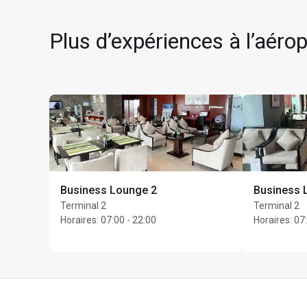
After entering Gate 2 
Pour pouvoir entrer au 
d’embarquement avec 
Plus d’expériences à l’aér
Complimentary check-i
Bedrooms are subject
Présence max. : 2 heu
Business Lounge 2
Business 
Terminal 2
Terminal 2
Horaires
:
07:00 - 22:00
Horaires
:
07: