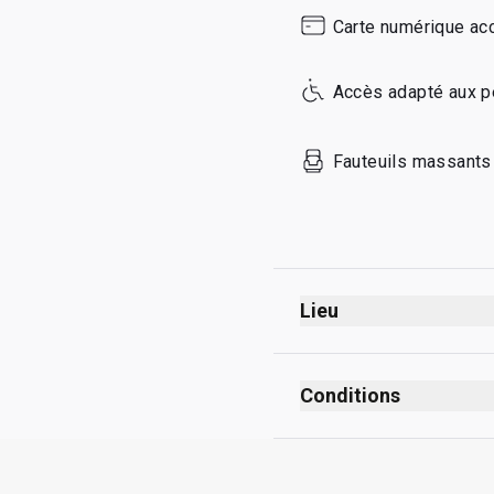
Sunday
Carte numérique ac
Accès adapté aux p
Fauteuils massants
Lieu
Départs
Avant les contrôles de
Conditions
Avant le contrôle des
Non fumeur ({numberT
Étage 4th
Pas de code vestimen