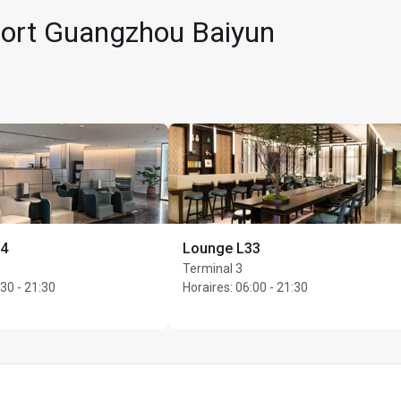
mum par titulaire de carte
oport Guangzhou Baiyun
34
Lounge L33
Terminal 3
30 - 21:30
Horaires
:
06:00 - 21:30