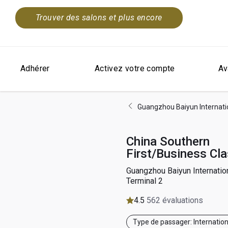
Trouver des salons et plus encore
Adhérer
Activez votre compte
Av
Guangzhou Baiyun Internati
China Southern
First/Business Cl
Guangzhou Baiyun Internatio
Terminal 2
4.5
562 évaluations
Type de passager: Internation