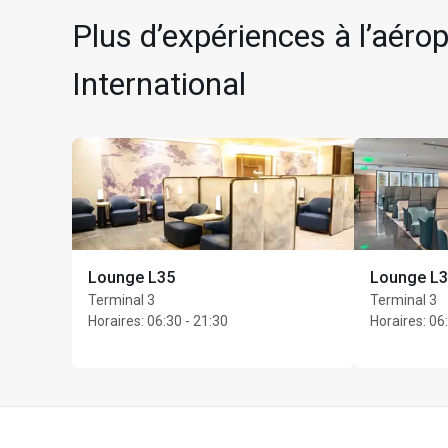
Unlimited invités maxi
Plus d’expériences à l’aér
International
Lounge L35
Lounge L
Terminal 3
Terminal 3
Horaires
:
06:30 - 21:30
Horaires
:
06: