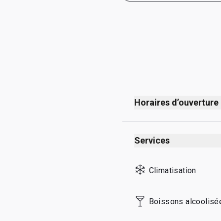
Horaires d’ouverture
04 h 30 - dernier vol Chi
Remarque : Les horaires f
Services
Climatisation
Boissons alcoolisé