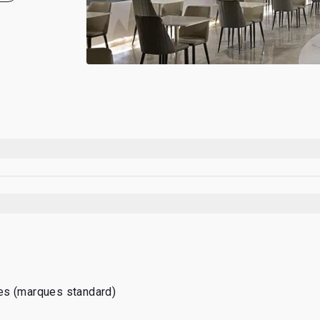
na Southern Airlines
luctuent en fonction des horaires des vols de China Southern Air
es (marques standard)