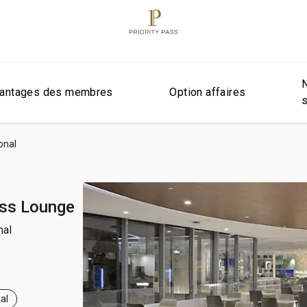
antages des membres
Option affaires
onal
ass Lounge
nal
al