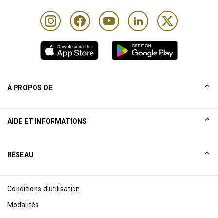
À PROPOS DE
Notre histoire
AIDE ET INFORMATIONS
Collinson
Déclarations juridiques de Collinson
Aide
RÉSEAU
Nouveautés
Plan du site
Excellence Awards
Affiliation Internet
Conditions d'utilisation
Blog
Modalités